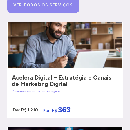
VER TODOS OS SERVIÇOS
Acelera Digital – Estratégia e Canais
de Marketing Digital
Desenvolvimento tecnológico
363
De: R$
1.210
Por: R$
VER MAIS
QUERO SER ATENDIDO