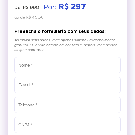
R$
297
Por:
De: R$
990
6x de R$ 49,50
Preencha o formulário com seus dados:
Ao enviar seus dados, você apenas solicita um atendimento
gratuito.
O Sebrae entrará em contato e, depois, você decide
se quer contratar.