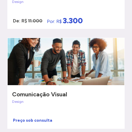
Design
3.300
De: R$
11.000
Por: R$
VER MAIS
QUERO SER ATENDIDO
Comunicação Visual
Design
Preço sob consulta