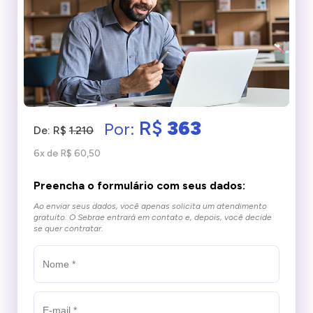
R$
363
Por:
De: R$
1.210
6x de R$ 60,50
Preencha o formulário com seus dados:
Ao enviar seus dados, você apenas solicita um atendimento
gratuito.
O Sebrae entrará em contato e, depois, você decide
se quer contratar.