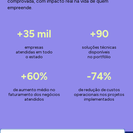
comprovada, com impacto real na vida de quem
serviço. Sua empresa paga apenas 30%.
empreende.
+35 mil
+90
empresas
soluções técnicas
atendidas em todo
disponíveis
o estado
no portfólio
+60%
-74%
de aumento médio no
de redução de custos
faturamento dos negócios
operacionais nos projetos
atendidos
implementados