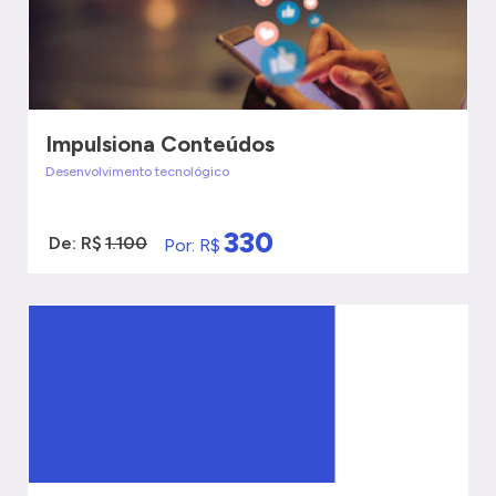
Impulsiona Conteúdos
Desenvolvimento tecnológico
330
De: R$
1.100
Por: R$
VER MAIS
QUERO SER ATENDIDO