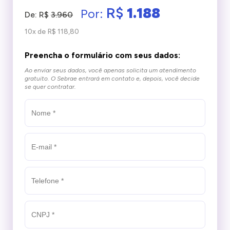
R$
1.188
Por:
De: R$
3.960
10x de R$ 118,80
Preencha o formulário com seus dados:
Ao enviar seus dados, você apenas solicita um atendimento
gratuito.
O Sebrae entrará em contato e, depois, você decide
se quer contratar.