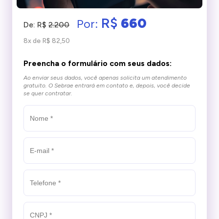
R$
660
Por:
De: R$
2.200
8x de R$ 82,50
Preencha o formulário com seus dados:
Ao enviar seus dados, você apenas solicita um atendimento
gratuito.
O Sebrae entrará em contato e, depois, você decide
se quer contratar.