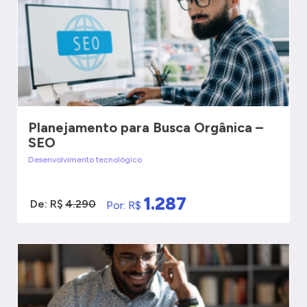
Planejamento para Busca Orgânica –
SEO
Desenvolvimento tecnológico
1.287
De: R$
4.290
Por: R$
VER MAIS
QUERO SER ATENDIDO