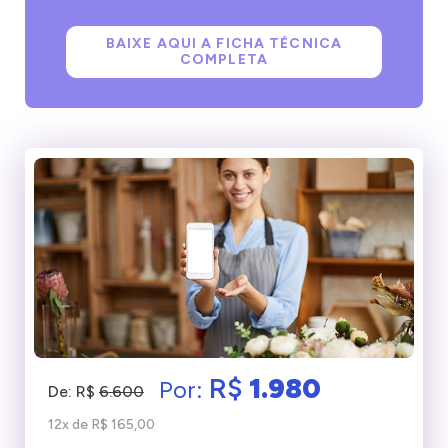
BAIXE AQUI A FICHA TÉCNICA
COMPLETA
R$
1.980
Por:
De: R$
6.600
12x de R$ 165,00