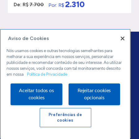
2.310
De: R$
7.700
Por: R$
VER MAIS
QUERO SER ATENDIDO
Aviso de Cookies
Nós usamos cookies e outras tecnologias semelhantes para
melhorar a sua experiência em nossos serviços, personalizar
publicidade e recomendar conteúdo de seu interesse. Ao utilizar
nossos serviços, você concorda com tal monitoramento descrito
0800 570 0800
em nossa
Política de Privacidade
sebrae.mg
Aceitar todos os
Rejeitar cookies
Política de Privacidade
cookies
opcionais
Preferências de
cookies
Sebraetec © 2020. Todos os direitos reservados.