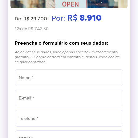
R$
8.910
Por:
De: R$
29.700
12x de R$ 742,50
Preencha o formulário com seus dados:
Ao enviar seus dados, você apenas solicita um atendimento
gratuito.
O Sebrae entrará em contato e, depois, você decide
se quer contratar.