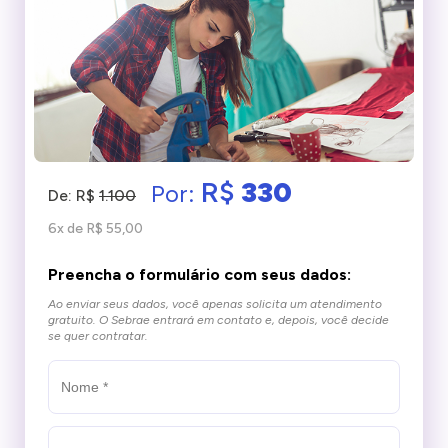
R$
330
Por:
De: R$
1.100
6x de R$ 55,00
Preencha o formulário com seus dados:
Ao enviar seus dados, você apenas solicita um atendimento
gratuito.
O Sebrae entrará em contato e, depois, você decide
se quer contratar.