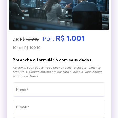
R$
1.001
Por:
De: R$
10.010
10x de R$ 100,10
Preencha o formulário com seus dados:
Ao enviar seus dados, você apenas solicita um atendimento
gratuito.
O Sebrae entrará em contato e, depois, você decide
se quer contratar.