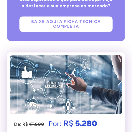
a destacar a sua empresa no mercado?
BAIXE AQUI A FICHA TÉCNICA
COMPLETA
R$
5.280
Por:
De: R$
17.600